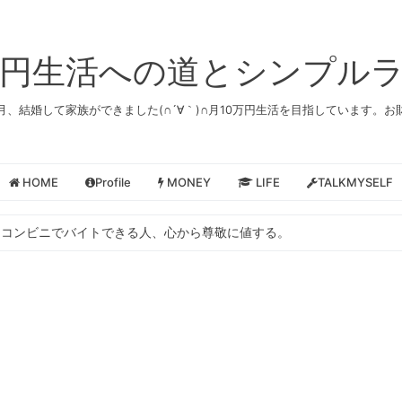
万円生活への道とシンプル
8月、結婚して家族ができました(∩´∀｀)∩月10万円生活を目指しています。
HOME
Profile
MONEY
LIFE
TALKMYSELF
】コンビニでバイトできる人、心から尊敬に値する。